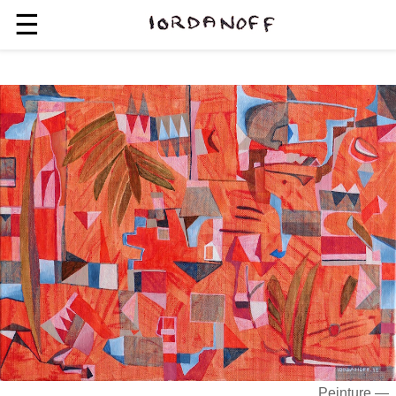
☰
Peinture —