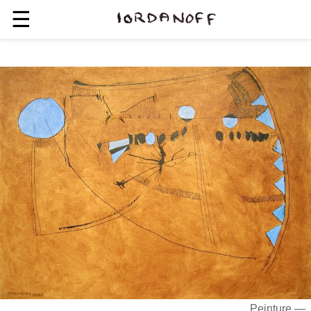
☰
Peinture —