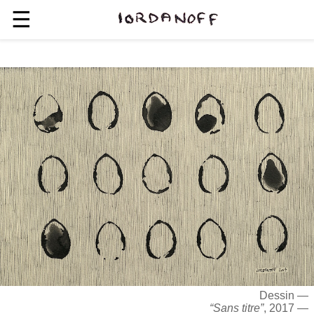
☰
Dessin —
“Sans titre”
, 2017 —