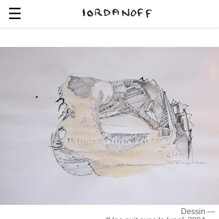
☰
Dessin —