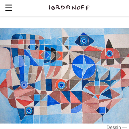
☰
Dessin —