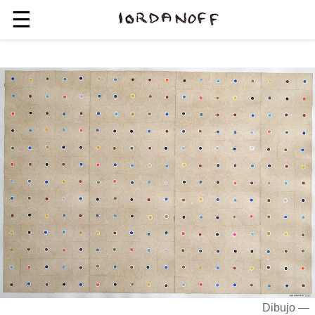
☰
Dibujo —